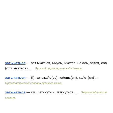
затыкаться
— зат ыкаться, ычусь, ычется и аюсь, ается, сов.
(от т ыкаться) …
Русский орфографический словарь
затыкаться
— (I), затыка/ю(сь), ка/ешь(ся), ка/ют(ся) …
Орфографический словарь русского языка
затыкаться
— см. Заткнуть и Заткнуться …
Энциклопедический
словарь