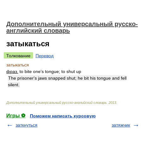
Дополнительный универсальный русско-
английский словарь
затыкаться
Толкование
Перевод
затыкаться
фраз.
to bite one's tongue; to shut up
The prisoner's jaws snapped shut; he bit his tongue and fell
silent.
Дополнительный универсальный русско-английский словарь
.
2013
.
Игры ⚽
Поможем написать курсовую
заткнуться
затяжчик