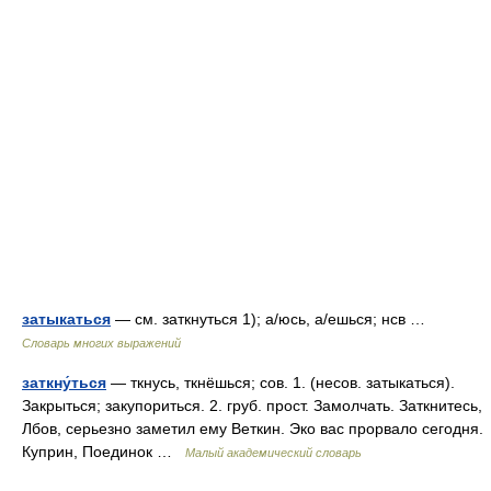
затыкаться
— см. заткнуться 1); а/юсь, а/ешься; нсв …
Словарь многих выражений
заткну́ться
— ткнусь, ткнёшься; сов. 1. (несов. затыкаться).
Закрыться; закупориться. 2. груб. прост. Замолчать. Заткнитесь,
Лбов, серьезно заметил ему Веткин. Эко вас прорвало сегодня.
Куприн, Поединок …
Малый академический словарь